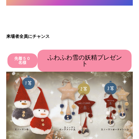
来場者全員にチャンス
ふわふわ雪の妖精プレゼン
先着５０
名様
ト