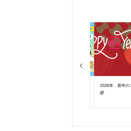
らせ】Speed
【重要】グリーンプラ
2026年 新年のご
i 5G L12アップデ
ンをご利用中のお客様
拶
について
へ：SIMカード切替え
（移行）のお願い