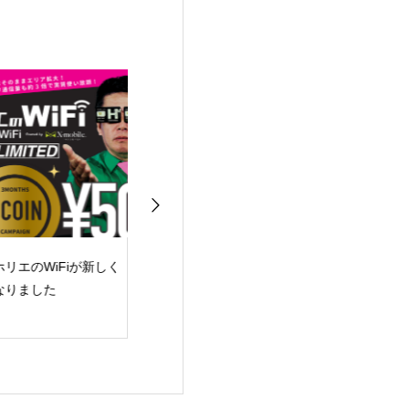
リエのWiFiが新しく
移転しました
2024年 謹賀新
りました