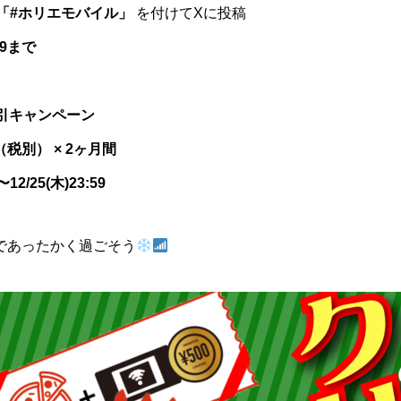
「#ホリエモバイル」
を付けてXに投稿
:59まで
割引キャンペーン
円（税別） × 2ヶ月間
〜12/25(木)23:59
iであったかく過ごそう